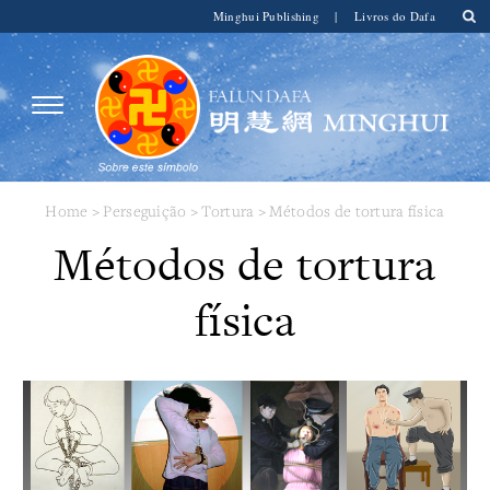
Minghui Publishing
|
Livros do Dafa
Home
>
Perseguição
>
Tortura
>
Métodos de tortura física
Métodos de tortura
física