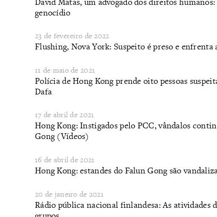
​David Matas, um advogado dos direitos humanos:
genocídio
23 de fevereiro de 2022
Flushing, Nova York: Suspeito é preso e enfrenta
11 de maio de 2021
Polícia de Hong Kong prende oito pessoas suspeit
Dafa
17 de abril de 2021
Hong Kong: Instigados pelo PCC, vândalos contin
Gong (Vídeos)
16 de abril de 2021
Hong Kong: estandes do Falun Gong são vandaliz
20 de janeiro de 2021
Rádio pública nacional finlandesa: As atividades
grupos