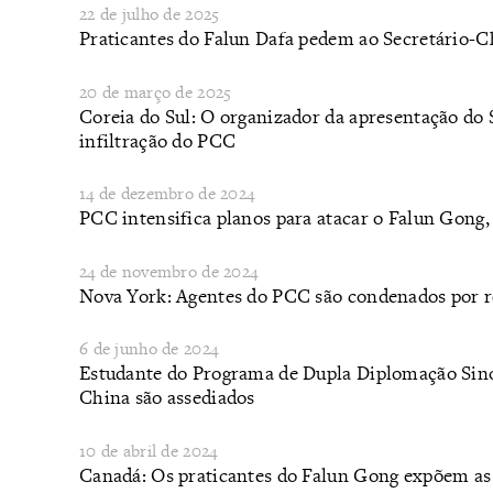
22 de julho de 2025
​Praticantes do Falun Dafa pedem ao Secretário-C
20 de março de 2025
​Coreia do Sul: O organizador da apresentação do 
infiltração do PCC
14 de dezembro de 2024
​PCC intensifica planos para atacar o Falun Gon
24 de novembro de 2024
Nova York: Agentes do PCC são condenados por r
6 de junho de 2024
​Estudante do Programa de Dupla Diplomação Sino
China são assediados
10 de abril de 2024
​Canadá: Os praticantes do Falun Gong expõem a