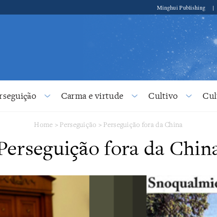
Minghui Publishing
|
rseguição
Carma e virtude
Cultivo
Cul
Home
>
Perseguição
>
Perseguição fora da China
Perseguição fora da Chin