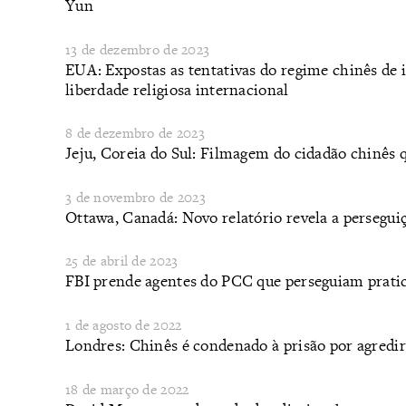
Yun
13 de dezembro de 2023
​EUA: Expostas as tentativas do regime chinês de
liberdade religiosa internacional
8 de dezembro de 2023
​Jeju, Coreia do Sul: Filmagem do cidadão chinês 
3 de novembro de 2023
Ottawa, Canadá: Novo relatório revela a persegu
25 de abril de 2023
FBI prende agentes do PCC que perseguiam prati
1 de agosto de 2022
Londres: Chinês é condenado à prisão por agredi
18 de março de 2022