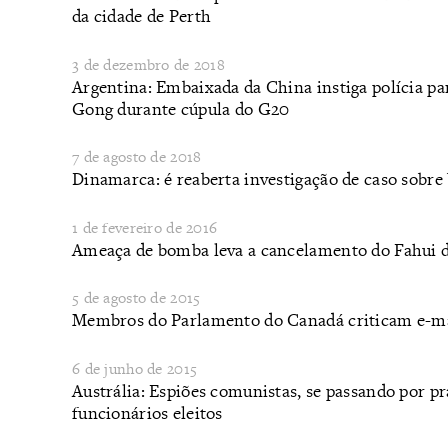
da cidade de Perth
3 de dezembro de 2018
Argentina: Embaixada da China instiga polícia par
Gong durante cúpula do G20
7 de agosto de 2018
Dinamarca: é reaberta investigação de caso sobre
1 de fevereiro de 2016
Ameaça de bomba leva a cancelamento do Fahui 
5 de agosto de 2015
Membros do Parlamento do Canadá criticam e-ma
6 de junho de 2015
Austrália: Espiões comunistas, se passando por p
funcionários eleitos