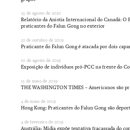
25 de agosto de 2020
Relatório da Anistia Internacional do Canadá: O 
praticantes do Falun Gong no exterior
22 de outubro de 2019
Praticante do Falun Gong é atacada por dois ca
10 de agosto de 2019
Exposição de indivíduos pró-PCC na frente do C
15 de maio de 2019
THE WASHINGTON TIMES – Americanos são preso
4 de maio de 2019
Hong Kong: Praticantes do Falun Gong são deporta
4 de fevereiro de 2019
Austrália: Mídia expõe tentativa fracassada do co