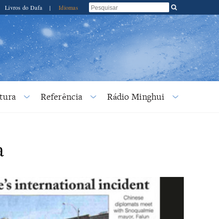
Livros do Dafa
|
Idiomas
tura
Referência
Rádio Minghui
a