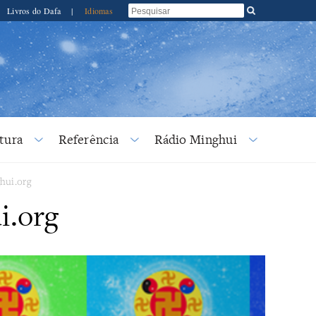
Livros do Dafa
|
Idiomas
tura
Referência
Rádio Minghui
hui.org
i.org