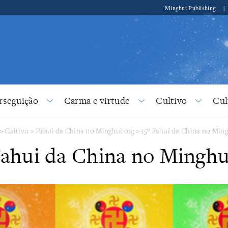
Minghui Publishing
|
rseguição
Carma e virtude
Cultivo
Cul
>
Cultivo
>
Fahui da China no Minghui.org
>
15º Fahui da China no Ming
Fahui da China no Minghu