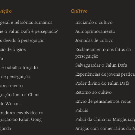
uição
Cultivo
geral e relatórios sumários
Iniciando o cultivo
ue o Falun Dafa é perseguido?
Autoaprimoramento
s devido à perseguição
Jornadas de cultivo
ção de órgãos
Esclarecimento dos fatos da
perseguição
ra
Salvaguardar o Falun Dafa
o e trabalho forçado
Experiências de jovens pratica
 de perseguição
Poder divino do Falun Dafa
arecimento
Retorno ao cultivo
guição fora da China
Envio de pensamentos retos
 de Wuhan
Fahuis
tradores envolvidos na
guição ao Falun Gong
Fahui da China no Minghui.or
ganda
Artigos com comentários do M