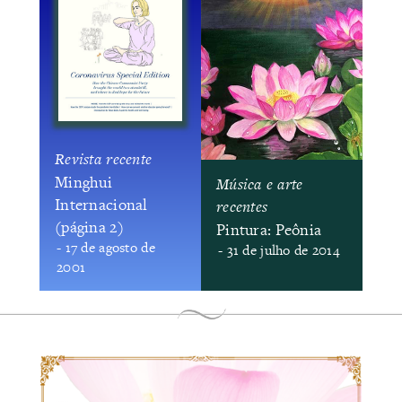
Revista recente
Minghui
Música e arte
Internacional
recentes
(página 2)
Pintura: Peônia
- 17 de agosto de
- 31 de julho de 2014
2001