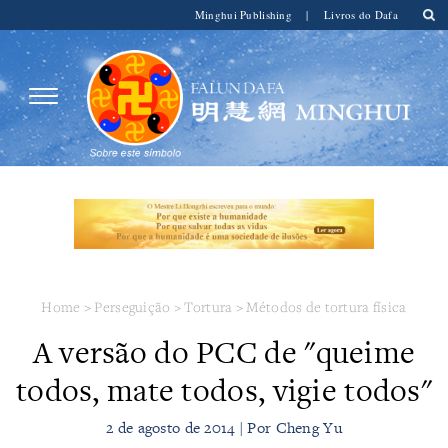
Minghui Publishing
|
Livros do Dafa
Home
>
Perseguição
>
Tortura
>
Métodos de tortura física
A versão do PCC de "queime
todos, mate todos, vigie todos"
2 de agosto de 2014 | Por Cheng Yu