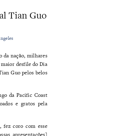
ial Tian Guo
Angeles
o da nação, milhares
 maior desfile do Dia
Tian Guo pelos belos
ngo da Pacific Coast
oados e gratos pela
, fez coro com esse
ossas apresentações]