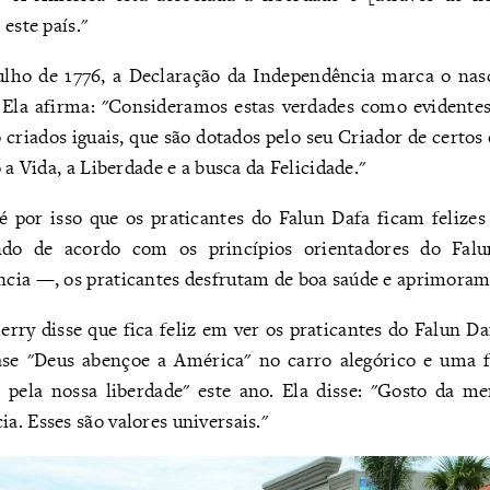
este país."
ulho de 1776, a Declaração da Independência marca o nas
Ela afirma: "Consideramos estas verdades como evidente
criados iguais, que são dotados pelo seu Criador de certos d
 a Vida, a Liberdade e a busca da Felicidade."
é por isso que os praticantes do Falun Dafa ficam felize
ndo de acordo com os princípios orientadores do Fal
cia —, os praticantes desfrutam de boa saúde e aprimora
rry disse que fica feliz em ver os praticantes do Falun Da
se "Deus abençoe a América" no carro alegórico e uma f
 pela nossa liberdade" este ano. Ela disse: "Gosto da 
. Esses são valores universais."