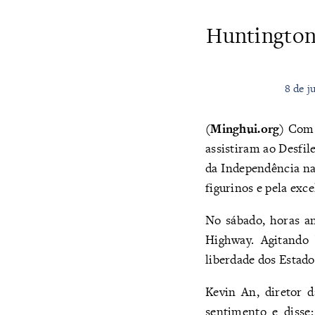
Huntington 
8 de j
(Minghui.org)
Com m
assistiram ao Desfil
da Independência na
figurinos e pela exc
No sábado, horas an
Highway. Agitando 
liberdade dos Estad
Kevin An, diretor 
sentimento e disse: