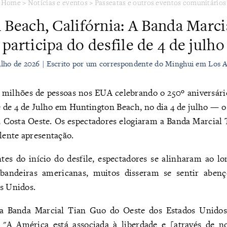
Home
>
Notícias e eventos
>
Passeatas e outros eventos comunitários
Beach, Califórnia: A Banda Marc
participa do desfile de 4 de julho
ulho de 2026 | Escrito por um correspondente do Minghui em Los 
ilhões de pessoas nos EUA celebrando o 250º aniversári
e de 4 de Julho em Huntington Beach, no dia 4 de julho — o
 Costa Oeste. Os espectadores elogiaram a Banda Marcial 
elente apresentação.
tes do início do desfile, espectadores se alinharam ao lo
bandeiras americanas, muitos disseram se sentir abenç
os Unidos.
da Banda Marcial Tian Guo do Oeste dos Estados Unidos
 "A América está associada à liberdade e [através de n