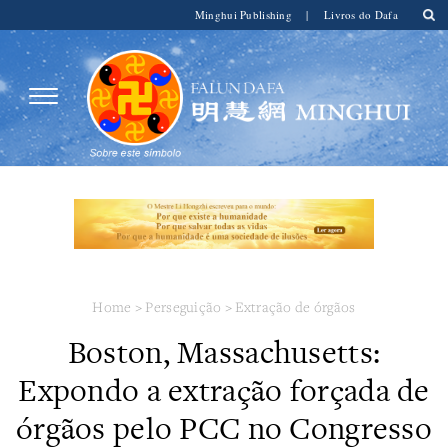
Minghui Publishing
|
Livros do Dafa
Home
>
Perseguição
>
Extração de órgãos
Boston, Massachusetts:
Expondo a extração forçada de
órgãos pelo PCC no Congresso