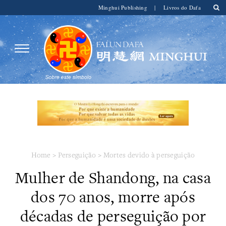
Minghui Publishing
|
Livros do Dafa
Home
>
Perseguição
>
Mortes devido à perseguição
Mulher de Shandong, na casa
dos 70 anos, morre após
décadas de perseguição por