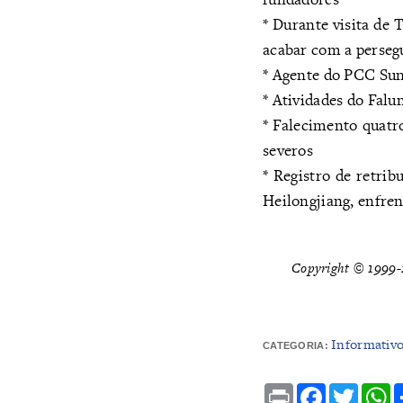
* Durante visita de
acabar com a perseg
* Agente do PCC Sun
* Atividades do Falu
* Falecimento quatro
severos
* Registro de retrib
Heilongjiang, enfre
Copyright © 1999-2
Informativ
CATEGORIA:
Print
Facebook
Twitte
W