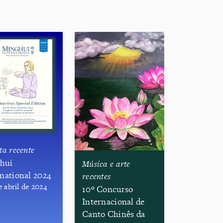
ta recente
ghui
Música e arte
rnational 2024
recentes
e abril de 2024
​10º Concurso
Internacional de
Canto Chinês da