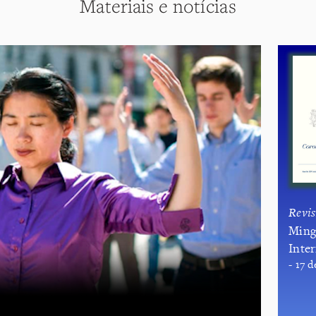
Materiais e notícias
Revis
​Min
Inte
- 17 d