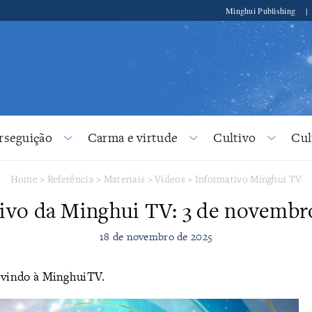
Minghui Publishing
|
rseguição
Carma e virtude
Cultivo
Cul
Home
>
Referência
>
Materiais
>
Vídeos
>
Informativo Minghui TV
ivo da Minghui TV: 3 de novembr
18 de novembro de 2025
vindo à MinghuiTV.