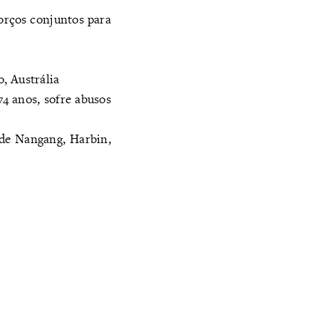
orços conjuntos para
, Austrália
74 anos, sofre abusos
o de Nangang, Harbin,