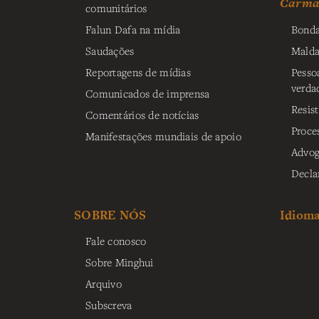
Carma 
comunitários
Falun Dafa na mídia
Bonda
Saudações
Malda
Reportagens de mídias
Pesso
verda
Comunicados de imprensa
Resis
Comentários de notícias
Proce
Manifestações mundiais de apoio
Advog
Decla
SOBRE NÓS
Idiom
Fale conosco
Sobre Minghui
Arquivo
Subscreva