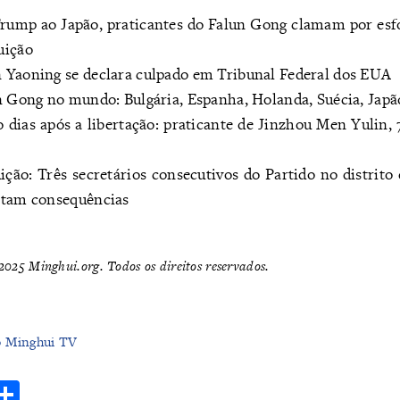
 Trump ao Japão, praticantes do Falun Gong clamam por esf
uição
 Yaoning se declara culpado em Tribunal Federal dos EUA
n Gong no mundo: Bulgária, Espanha, Holanda, Suécia, Japão
 dias após a libertação: praticante de Jinzhou Men Yulin, 
uição: Três secretários consecutivos do Partido no distrit
ntam consequências
025 Minghui.org. Todos os direitos reservados.
o Minghui TV
r
hatsApp
Share