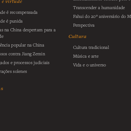
e virtude
Transcender a humanidade
de é recompensada
Fahui do 20º aniversário do M
de é punida
Perspectiva
as na China despertam para a
Cultura
de
tência popular na China
Cultura tradicional
ssos contra Jiang Zemin
Música e arte
ados e processos judiciais
Vida e o universo
rações solenes
as