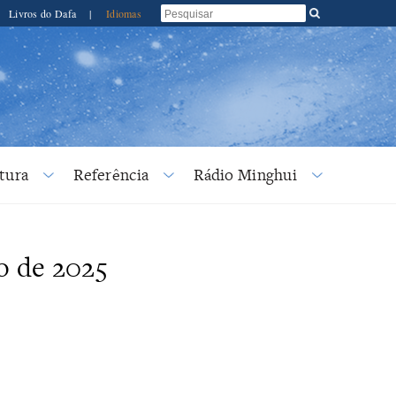
Livros do Dafa
|
Idiomas
tura
Referência
Rádio Minghui
o de 2025