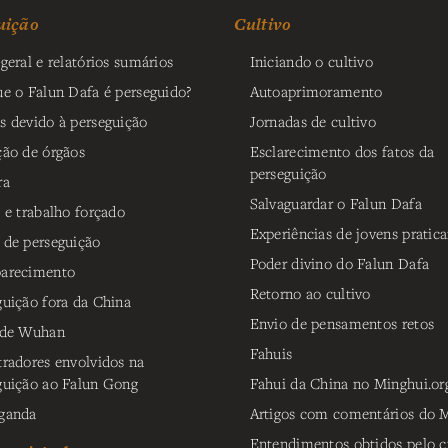
uição
Cultivo
geral e relatórios sumários
Iniciando o cultivo
ue o Falun Dafa é perseguido?
Autoaprimoramento
s devido à perseguição
Jornadas de cultivo
ção de órgãos
Esclarecimento dos fatos da
perseguição
ra
Salvaguardar o Falun Dafa
o e trabalho forçado
Experiências de jovens pratica
 de perseguição
Poder divino do Falun Dafa
arecimento
Retorno ao cultivo
guição fora da China
Envio de pensamentos retos
 de Wuhan
Fahuis
tradores envolvidos na
guição ao Falun Gong
Fahui da China no Minghui.or
ganda
Artigos com comentários do M
Entendimentos obtidos pelo c