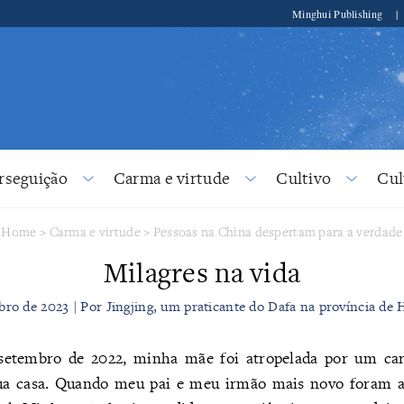
Minghui Publishing
|
rseguição
Carma e virtude
Cultivo
Cul
Home
>
Carma e virtude
>
Pessoas na China despertam para a verdade
​Milagres na vida
bro de 2023 | Por Jingjing, um praticante do Dafa na província de 
etembro de 2022, minha mãe foi atropelada por um ca
sua casa. Quando meu pai e meu irmão mais novo foram av