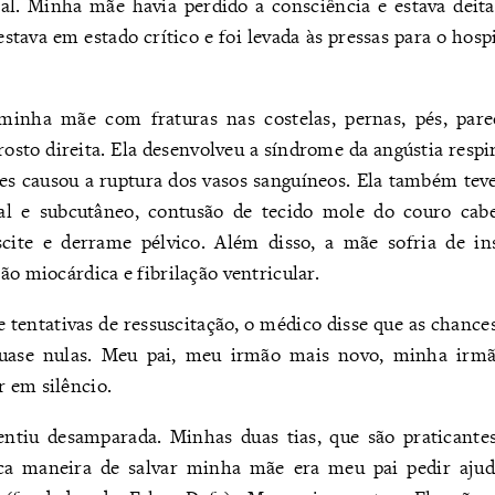
cal. Minha mãe havia perdido a consciência e estava dei
estava em estado crítico e foi levada às pressas para o hos
minha mãe com fraturas nas costelas, pernas, pés, pare
osto direita. Ela desenvolveu a síndrome da angústia resp
s causou a ruptura dos vasos sanguíneos. Ela também tev
al e subcutâneo, contusão de tecido mole do couro ca
scite e derrame pélvico. Além disso, a mãe sofria de ins
ão miocárdica e fibrilação ventricular.
 tentativas de ressuscitação, o médico disse que as chance
ase nulas. Meu pai, meu irmão mais novo, minha irmã
 em silêncio.
entiu desamparada. Minhas duas tias, que são praticant
ca maneira de salvar minha mãe era meu pai pedir aju