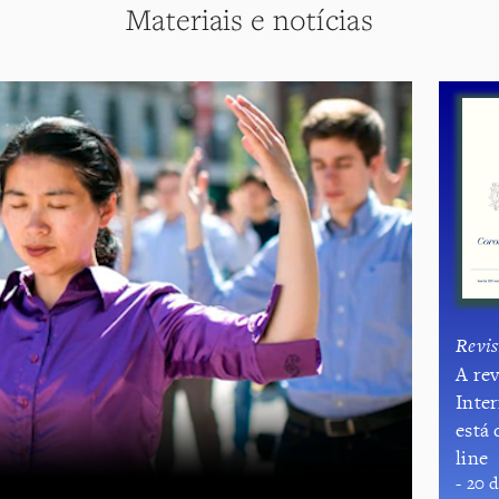
Materiais e notícias
Revis
A re
Inte
está 
line
- 20 