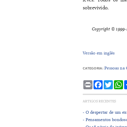
sobrevivido.
Copyright © 1999-2
Versão em inglês
Pessoas na 
CATEGORIA:
Print
Facebook
Twitte
W
ARTIGOS RECENTES
- O despertar de um ex-
- Pensamentos bondoso
- ​Os 18 níveis do infer