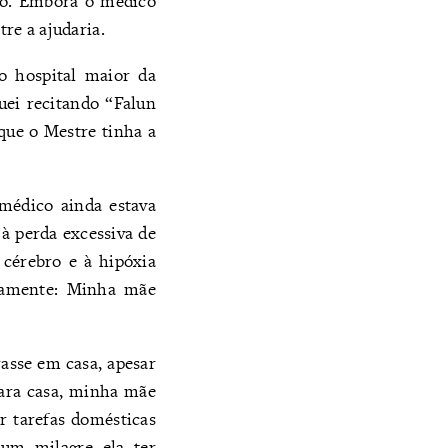
go. Embora o médico
re a ajudaria.
o hospital maior da
uei recitando “Falun
ue o Mestre tinha a
médico ainda estava
 à perda excessiva de
 cérebro e à hipóxia
ovamente: Minha mãe
asse em casa, apesar
para casa, minha mãe
r tarefas domésticas
 um milagre ela ter