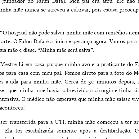
(fundador do Falun Dafa). Meu pai era ateu. Ele não 
Minha mãe nunca se atreveu a cultivar, pois estava preocu
: “O hospital não pode salvar minha mãe com remédios nem
morte. O Falun Dafa é a única esperança agora. Vamos para 
sua mão e disse: “Minha mãe será salva”.
Mestre Li em casa porque minha avó era praticante do Fa
s para casa com meu pai. Fomos direto para a foto do M
os ajuda para minha mãe. Cerca de 30 minutos depois, 
zer que minha mãe havia sobrevivido à cirurgia e tinha si
ntensiva. O médico não esperava que minha mãe saísse viva
 aconteceu!
 ser transferida para a UTI, minha mãe começou a ter ar
 Ela foi estabilizada somente após a desfibrilação. 