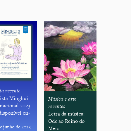
ta recente
vista Minghui
Música e arte
rnacional 2023
recentes
disponível on-
​Letra da música:
Ode ao Reino do
de junho de 2023
Meio