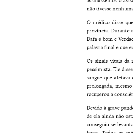
assinássemos o avi
não tivesse nenhuma
O médico disse que
província. Durante 
Dafa é bom e Verda
palavra final e que e
Os sinais vitais d
pessimista. Ele diss
sangue que afetava 
prolongada, mesmo 
recuperou a consciên
Devido à grave pand
de ela ainda não es
conseguiu se levant
leves. Todos os mé