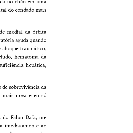
tada no chão em uma
pital do condado mais
de medial da órbita
iratória aguda quando
e choque traumático,
beludo, hematoma da
uficiência hepática,
s de sobrevivência da
 mais nova e eu só
es do Falun Dafa, me
da imediatamente ao