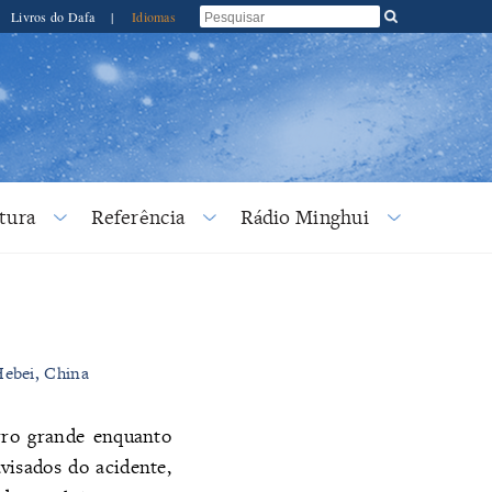
Livros do Dafa
|
Idiomas
tura
Referência
Rádio Minghui
Hebei, China
rro grande enquanto
isados do acidente,