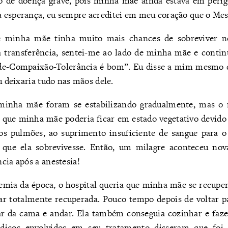
so de doença grave, pois minha mãe ainda estava em peri
 esperança, eu sempre acreditei em meu coração que o Mest
 minha mãe tinha muito mais chances de sobreviver n
a transferência, sentei-me ao lado de minha mãe e contin
de-Compaixão-Tolerância é bom”. Eu disse a mim mesmo q
u deixaria tudo nas mãos dele.
a minha mãe foram se estabilizando gradualmente, mas o 
e que minha mãe poderia ficar em estado vegetativo devido
os pulmões, ao suprimento insuficiente de sangue para o
que ela sobrevivesse. Então, um milagre aconteceu n
cia após a anestesia!
emia da época, o hospital queria que minha mãe se recuper
tar totalmente recuperada. Pouco tempo depois de voltar 
ar da cama e andar. Ela também conseguia cozinhar e faze
dicos envolvidos em seu tratamento disseram que foi