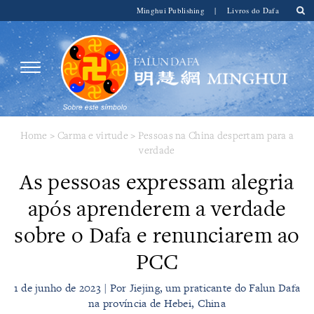
Minghui Publishing
|
Livros do Dafa
Home
>
Carma e virtude
>
Pessoas na China despertam para a
verdade
As pessoas expressam alegria
após aprenderem a verdade
sobre o Dafa e renunciarem ao
PCC
1 de junho de 2023 | Por Jiejing, um praticante do Falun Dafa
na província de Hebei, China