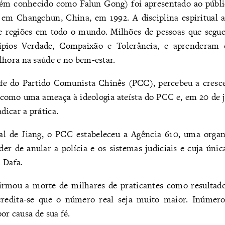
ém conhecido como Falun Gong) foi apresentado ao públic
 em Changchun, China, em 1992. A disciplina espiritual 
 e regiões em todo o mundo. Milhões de pessoas que segu
ípios Verdade, Compaixão e Tolerância, e aprenderam o
ora na saúde e no bem-estar.
fe do Partido Comunista Chinês (PCC), percebeu a cresc
l como uma ameaça à ideologia ateísta do PCC e, em 20 de 
icar a prática.
al de Jiang, o PCC estabeleceu a Agência 610, uma orga
er de anular a polícia e os sistemas judiciais e cuja únic
 Dafa.
irmou a morte de milhares de praticantes como resultado
credita-se que o número real seja muito maior. Inúmero
or causa de sua fé.