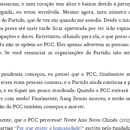
passaram, e meu coração tem altos e baixos devido à perse
guida, eu estou envolvida. Mesmo agora, meu número d
l do Partido, que de vez em quando me assedia. Desde o in
a presa até mais tarde ficar apavorada por ter sido espan
pações e dores. Entretanto, olhando para ela, o que posso 
fa não se opõem ao PCC. Eles apenas advertem as pessoas:
. Se você renunciar as organizações do Partido, não ser
pandemia começou, eu pensei que o PCC, finalmente se 
eram eram pessoas comuns, e o Partido ainda continua a pr
u, e eu fiquei um pouco atordoada: Quando o PCC entrará
iver com medo? Finalmente, Jiang Zemin morreu, e então 
alão do PCC também começou a morrer.
emente, que o PCC perecesse! Neste Ano Novo Chinês (202
 artigo
"Por que existe a humanidade?"
escrito pelo fundado