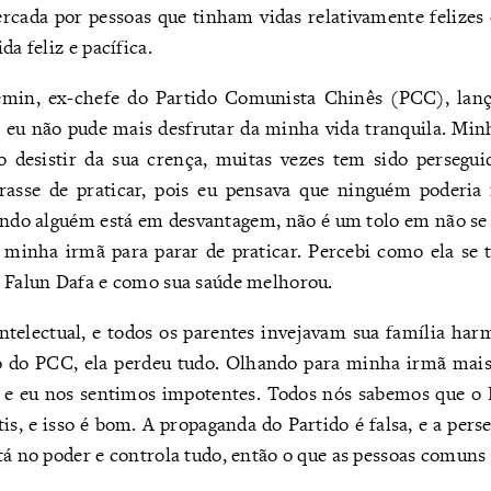
ercada por pessoas que tinham vidas relativamente felizes e
da feliz e pacífica.
emin, ex-chefe do Partido Comunista Chinês (PCC), lanç
 eu não pude mais desfrutar da minha vida tranquila. Min
o desistir da sua crença, muitas vezes tem sido persegu
rasse de praticar, pois eu pensava que ninguém poderia 
ando alguém está em desvantagem, não é um tolo em não se 
 minha irmã para parar de praticar. Percebi como ela se t
o Falun Dafa e como sua saúde melhorou.
telectual, e todos os parentes invejavam sua família har
o do PCC, ela perdeu tudo. Olhando para minha irmã mais 
s e eu nos sentimos impotentes. Todos nós sabemos que o 
is, e isso é bom. A propaganda do Partido é falsa, e a perse
tá no poder e controla tudo, então o que as pessoas comuns