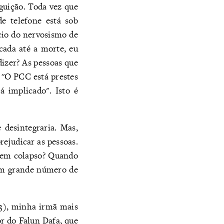
guição. Toda vez que
e telefone está sob
ício do nervosismo de
cada até a morte, eu
dizer? As pessoas que
 "O PCC está prestes
á implicado". Isto é
desintegraria. Mas,
ejudicar as pessoas.
 em colapso? Quando
um grande número de
3), minha irmã mais
r do Falun Dafa, que