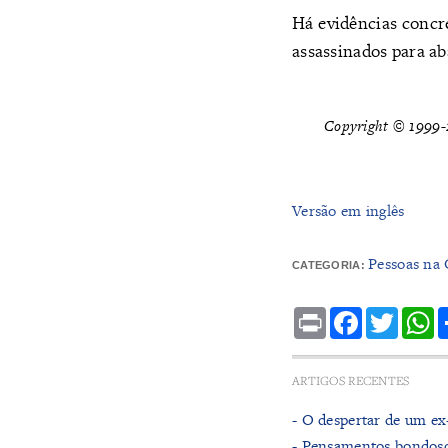
Há evidências concre
assassinados para ab
Copyright © 1999-2
Versão em inglês
Pessoas na 
CATEGORIA:
Print
Facebook
Twitte
W
ARTIGOS RECENTES
- O despertar de um ex-
- Pensamentos bondoso