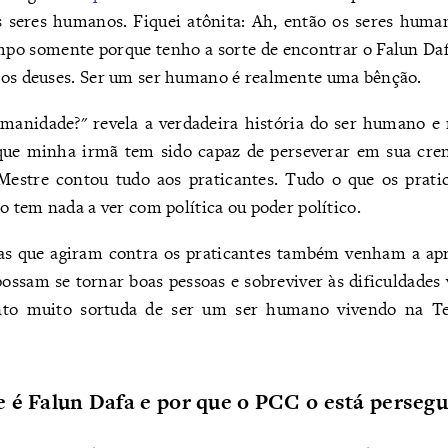
os seres humanos. Fiquei atônita: Ah, então os seres huma
mpo somente porque tenho a sorte de encontrar o Falun Dafa
los deuses. Ser um ser humano é realmente uma bênção.
umanidade?" revela a verdadeira história do ser humano e
ue minha irmã tem sido capaz de perseverar em sua crenç
estre contou tudo aos praticantes. Tudo o que os prati
ão tem nada a ver com política ou poder político.
as que agiram contra os praticantes também venham a ap
possam se tornar boas pessoas e sobreviver às dificuldades
into muito sortuda de ser um ser humano vivendo na 
 é Falun Dafa e por que o PCC o está perseg