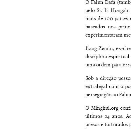
O Falun Dafa (tamb
pelo Sr. Li Hongzhi
mais de 100 países
baseados nos princ
experimentaram melh
Jiang Zemin, ex-che
disciplina espiritua
uma ordem para errad
Sob a direção pesso
extralegal com o pod
perseguição ao Falun
O Minghui.org conf
últimos 24 anos. A
presos e torturados p