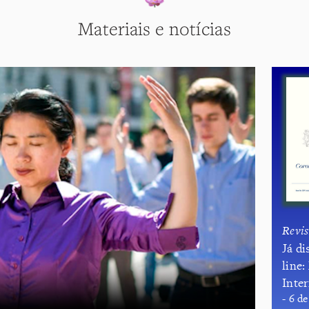
Materiais e notícias
Revis
​Já d
line
Inte
- 6 d