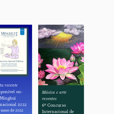
ta recente
isponível on-
Música e arte
: Minghui
recentes
rnacional 2022
6º Concurso
e maio de 2022
Internacional de