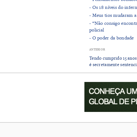
- ​Os 18 níveis do infer
- ​Meus tios mudaram a
- “Não consigo encontr
policial
- ​O poder da bondade
ANTERIOR
Tendo cumprido 15 anos 
é secretamente sentenci