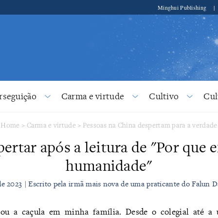
Minghui Publishing
|
rseguição
Carma e virtude
Cultivo
Cul
Home
>
Carma e virtude
>
Pessoas na China despertam para a verdade
ertar após a leitura de "Por que e
humanidade"
e 2023 | Escrito pela irmã mais nova de uma praticante do Falun 
u a caçula em minha família. Desde o colegial até a 