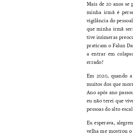
Mais de 20 anos se 
minha irmã é perse
vigilância do pessoa
que minha irmã seri
tive inúmeras preocu
praticam o Falun Da
a entrar em colapso
errado?
Em 2020, quando a 
muitos dos que morr
Ano após ano passo
eu não terei que v
pessoas do alto esc
Eu esperava, alegr
velha me mostrou o