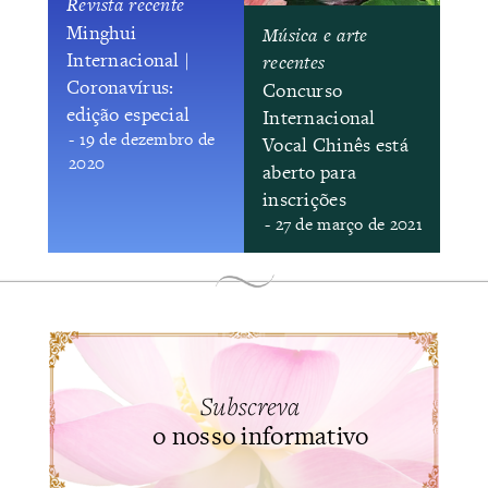
Revista recente
Minghui
Música e arte
Internacional |
recentes
Coronavírus:
Concurso
edição especial
Internacional
- 19 de dezembro de
Vocal Chinês está
2020
aberto para
inscrições
- 27 de março de 2021
Subscreva
o nosso informativo