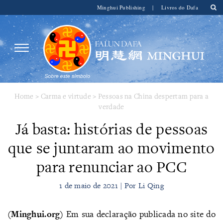
Minghui Publishing
|
Livros do Dafa
Home
>
Carma e virtude
>
Pessoas na China despertam para a
verdade
Já basta: histórias de pessoas
que se juntaram ao movimento
para renunciar ao PCC
1 de maio de 2021 | Por Li Qing
(Minghui.org)
Em sua declaração publicada no site do